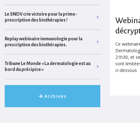
Webina
prescription des biothérapies !
décrypt
Replay webinaire immunologie pour la
Ce webinaire
prescription des biothérapies.
Dermatologue
21h30, et s
sont limitée
Tribune Le Monde « La dermatologie est au
bord du précipice »
ci-dessous
Archives