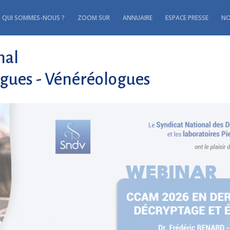
QUI SOMMES-NOUS ?
ZOOM SUR
ANNUAIRE
ESPACE PRESSE
NO
nal
gues - Vénéréologues