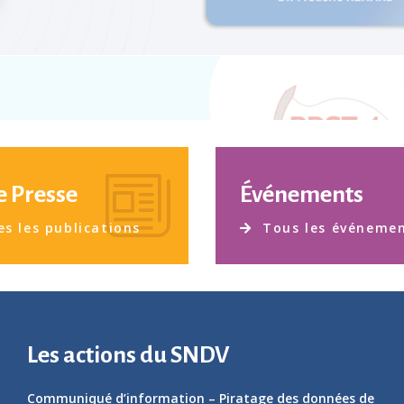
e Presse
Événements
s les publications
Tous les événeme
Les actions du SNDV
Communiqué d’information – Piratage des données de
santé WEDA
Webinaire – Eczéma chronique des mains (ECM)